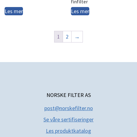
finfilter
Les mer
Les mer
1
2
→
NORSKE FILTER AS
post@norskefilter.no
Se våre sertifiseringer
Les produktkatal
og