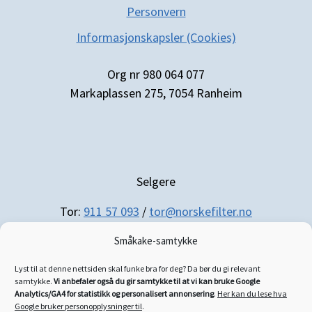
Personvern
Informasjonskapsler (Cookies)
Org nr 980 064 077
Markaplassen 275, 7054 Ranheim
Selgere
Tor:
911 57 093
/
tor@norskefilter.no
Småkake-samtykke
Lyst til at denne nettsiden skal funke bra for deg? Da bør du gi relevant
samtykke.
Vi anbefaler også du gir samtykke til at vi kan bruke Google
Analytics/GA4 for statistikk og personalisert annonsering
.
Her kan du lese hva
Regnskap/administrasjon
Google bruker personopplysninger til
.