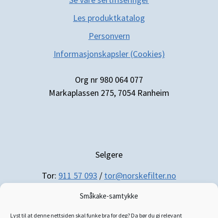
Les produktkatal
og
Personvern
Informasjonskapsler (Cookies)
Org nr 980 064 077
Markaplassen 275, 7054 Ranheim
Selgere
Tor:
911 57 093
/
tor@norskefilter.no
Småkake-samtykke
Lyst til at denne nettsiden skal funke bra for deg? Da bør du gi relevant