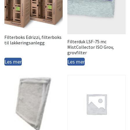
Filterboks Edrizzi, filterboks
Filterduk LSF-75 mc
til lakkeringsanlegg
MistCollector ISO Grov,
grovfilter
Les mer
Les mer