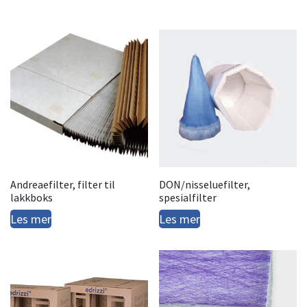
Andreaefilter, filter til
DON/nisseluefilter,
lakkboks
spesialfilter
Les mer
Les mer