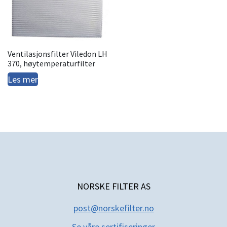
Ventilasjonsfilter Viledon LH
370, høytemperaturfilter
Les mer
NORSKE FILTER AS
post@norskefilter.no
Se våre sertifiseringer