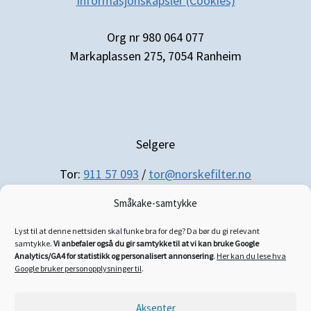
Informasjonskapsler (Cookies)
Org nr 980 064 077
Markaplassen 275, 7054 Ranheim
Selgere
Tor:
911 57 093
/
tor@norskefilter.no
Småkake-samtykke
Lyst til at denne nettsiden skal funke bra for deg? Da bør du gi relevant
samtykke.
Vi anbefaler også du gir samtykke til at vi kan bruke Google
Analytics/GA4 for statistikk og personalisert annonsering
.
Her kan du lese hva
Regnskap/administrasjon
Google bruker personopplysninger til
.
Siri:
952 21 025
/
siri@norskefilter.no
Aksepter