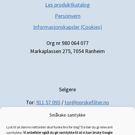
Les produktkatal
og
Personvern
Informasjonskapsler (Cookies)
Org nr 980 064 077
Markaplassen 275, 7054 Ranheim
Selgere
Tor:
911 57 093
/
tor@norskefilter.no
Småkake-samtykke
Lyst til at denne nettsiden skal funke bra for deg? Da bør du gi relevant
samtykke.
Vi anbefaler også du gir samtykke til at vi kan bruke Google