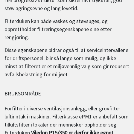
i en progressiv struktur som sikrer lavt trykkfall, god
støvlagringsevne og lang levetid.
Filterduken kan både vaskes og støvsuges, og
opprettholder filtreringsegenskapene sine etter
rengjøring.
Disse egenskapene bidrar også til at serviceintervallene
for driftspersonell blir så lange som mulig, og ikke
minst at filteret er et miljøvennlig valg som gir redusert
avfallsbelastning for miljøet.
BRUKSOMRÅDE
Forfilter i diverse ventilasjonsanlegg, eller grovfilter i
luftinntak i maskiner. Filterklasse ePM1 er anbefalt som
tilluftsfilter i lokaler der mennesker oppholder seg.
Filterduken
Viledon P15/350 er derfor ikke egnet