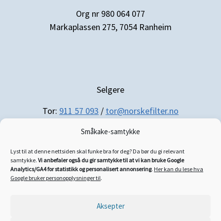
Org nr 980 064 077
Markaplassen 275, 7054 Ranheim
Selgere
Tor:
911 57 093
/
tor@norskefilter.no
Småkake-samtykke
Lyst til at denne nettsiden skal funke bra for deg? Da bør du gi relevant
samtykke.
Vi anbefaler også du gir samtykke til at vi kan bruke Google
Analytics/GA4 for statistikk og personalisert annonsering
.
Her kan du lese hva
Regnskap/administrasjon
Google bruker personopplysninger til
.
Siri:
952 21 025
/
siri@norskefilter.no
Aksepter