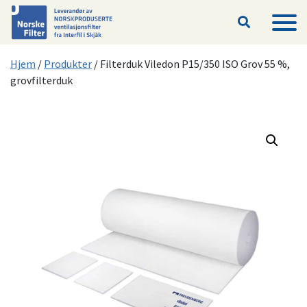
Hopp til hovedinnhold
Hjem
/
Produkter
/
Filterduk Viledon P15/350 ISO Grov 55 %,
grovfilterduk