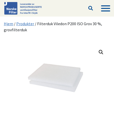
Hopp til hovedinnhold
Hjem
/
Produkter
/
Filterduk Viledon P200 ISO Grov 30 %,
grovfilterduk