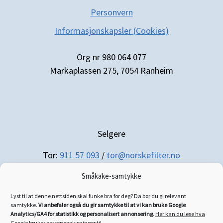
Personvern
Informasjonskapsler (Cookies)
Org nr 980 064 077
Markaplassen 275, 7054 Ranheim
Selgere
Tor:
911 57 093
/
tor@norskefilter.no
Småkake-samtykke
Lyst til at denne nettsiden skal funke bra for deg? Da bør du gi relevant
samtykke.
Vi anbefaler også du gir samtykke til at vi kan bruke Google
Analytics/GA4 for statistikk og personalisert annonsering
.
Her kan du lese hva
Google bruker personopplysninger til
.