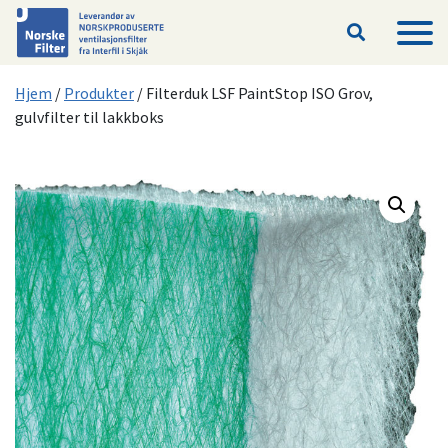
Hopp til hovedinnhold
Hjem
/
Produkter
/
Filterduk LSF PaintStop ISO Grov,
gulvfilter til lakkboks