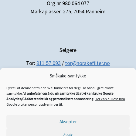
Org nr 980 064 077
Markaplassen 275, 7054 Ranheim
Selgere
Tor:
911 57 093
/
tor@norskefilter.no
Småkake-samtykke
Lyst til at denne nettsiden skal funke bra for deg? Da bør du gi relevant
samtykke.
Vi anbefaler også du gir samtykke til at vi kan bruke Google
Analytics/GA4 for statistikk og personalisert annonsering
.
Her kan du lese hva
Regnskap/administrasjon
Google bruker personopplysninger til
.
Siri:
952 21 025
/
siri@norskefilter.no
Aksepter
Avvis