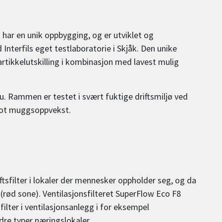
t har en unik oppbygging, og er utviklet og
nterfils eget testlaboratorie i Skjåk. Den unike
artikkelutskilling i kombinasjon med lavest mulig
u. Rammen er testet i svært fuktige driftsmiljø ved
mot muggsoppvekst.
ftsfilter i lokaler der mennesker oppholder seg, og da
(rød sone). Ventilasjonsfilteret SuperFlow Eco F8
lter i ventilasjonsanlegg i for eksempel
ndre typer næringslokaler.