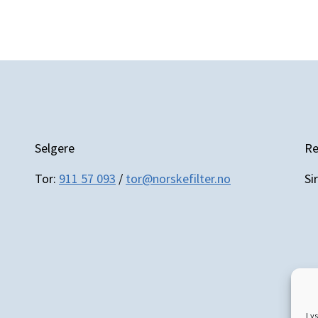
Selgere
Re
Tor:
911 57 093
/
tor@norskefilter.no
Sir
Lys