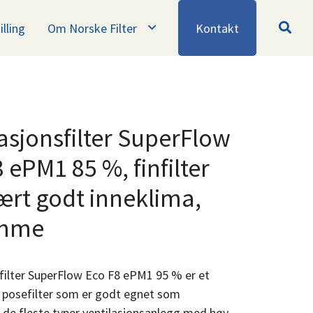
illing
Om Norske Filter
Kontakt
asjonsfilter SuperFlow
 ePM1 85 %, finfilter
vært godt inneklima,
amme
sfilter SuperFlow Eco F8 ePM1 95 % er et
g posefilter som er godt egnet som
i de fleste typer ventilasjonsanlegg med høy