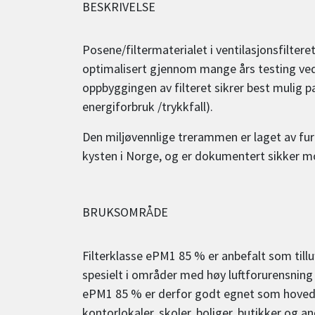
BESKRIVELSE
Posene/filtermaterialet i ventilasjonsfiltere
optimalisert gjennom mange års testing ved I
oppbyggingen av filteret sikrer best mulig p
energiforbruk /trykkfall).
Den miljøvennlige trerammen er laget av fur
kysten i Norge, og er dokumentert sikker 
BRUKSOMRÅDE
Filterklasse ePM1 85 % er anbefalt som tillu
spesielt i områder med høy luftforurensning 
ePM1 85 % er derfor godt egnet som hovedfi
kontorlokaler, skoler, boliger, butikker og a