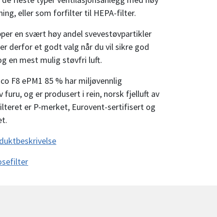
ing, eller som forfilter til HEPA-filter.
pper en svært høy andel svevestøvpartikler
g er derfor et godt valg når du vil sikre god
 og en mest mulig støvfri luft.
co F8 ePM1 85 % har miljøvennlig
furu, og er produsert i rein, norsk fjelluft av
Filteret er P-merket, Eurovent-sertifisert og
t.
duktbeskrivelse
sefilter