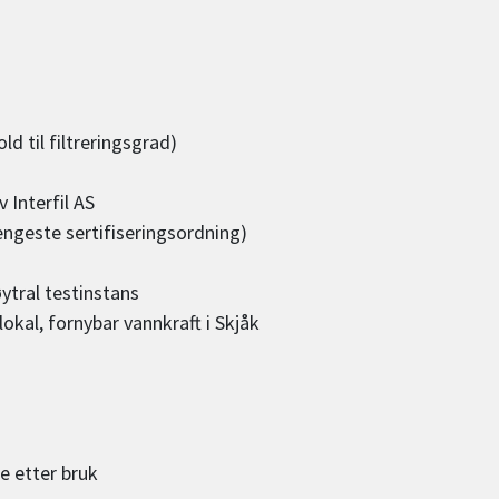
ld til filtreringsgrad)
 Interfil AS
rengeste sertifiseringsordning)
ytral testinstans
okal, fornybar vannkraft i Skjåk
e etter bruk