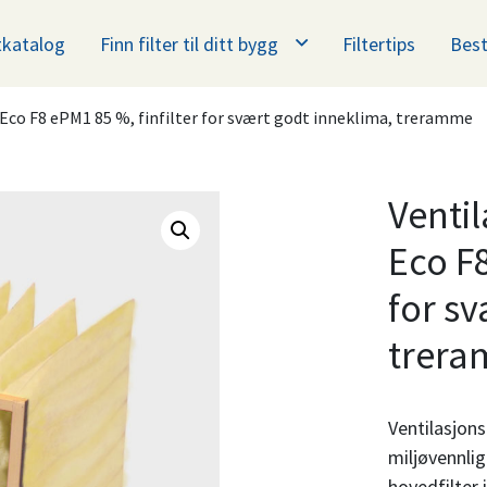
katalog
Finn filter til ditt bygg
Filtertips
Best
 Eco F8 ePM1 85 %, finfilter for svært godt inneklima, treramme
Ventil
Eco F8
for s
trer
Ventilasjon
miljøvennli
hovedfilter 