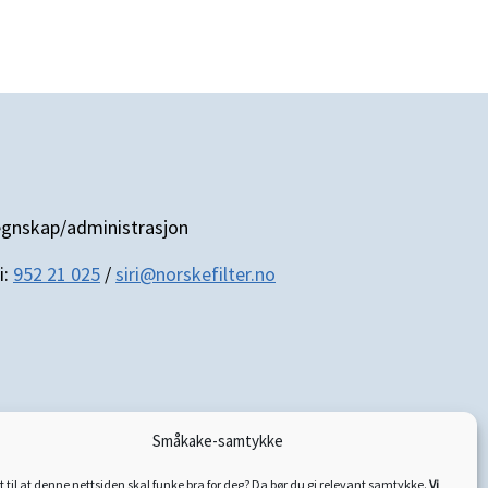
gnskap/administrasjon
i:
952 21 025
/
siri@norskefilter.no
Småkake-samtykke
t til at denne nettsiden skal funke bra for deg? Da bør du gi relevant samtykke.
Vi