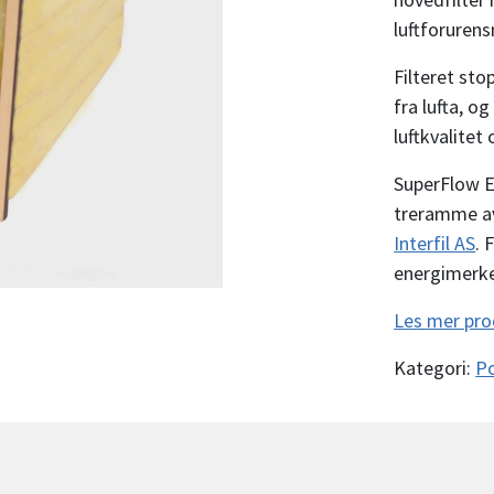
luftforurensn
Filteret sto
fra lufta, o
luftkvalitet
SuperFlow E
treramme av 
Interfil AS
. 
energimerke
Les mer pro
Kategori:
Po