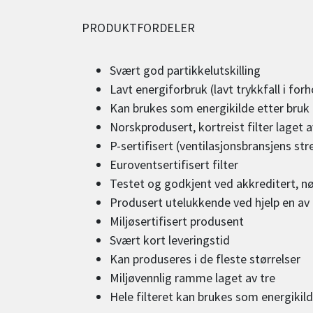
PRODUKTFORDELER
Svært god partikkelutskilling
Lavt energiforbruk (lavt trykkfall i forho
Kan brukes som energikilde etter bruk
Norskprodusert, kortreist filter laget av
P-sertifisert (ventilasjonsbransjens st
Euroventsertifisert filter
Testet og godkjent ved akkreditert, nø
Produsert utelukkende ved hjelp en av l
Miljøsertifisert produsent
Svært kort leveringstid
Kan produseres i de fleste størrelser
Miljøvennlig ramme laget av tre
Hele filteret kan brukes som energikild