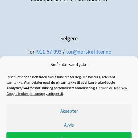
Selgere
Tor:
911 57 093
/
tor@norskefilter.no
Småkake-samtykke
Lyst til at denne nettsiden skal funke bra for deg? Da bør du gi relevant
samtykke.
Vi anbefaler også du gir samtykke til at vi kan bruke Google
Analytics/GA4 for statistikk og personalisert annonsering
.
Her kan du lese hva
Regnskap/administrasjon
Google bruker personopplysninger til
.
Siri:
952 21 025
/
siri@norskefilter.no
Aksepter
Avvis
2026 Norske Filter - leverandør av NORSKPRODUSERTE