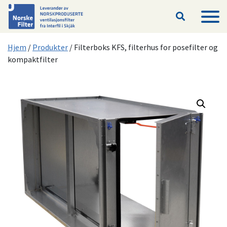
Hopp til hovedinnhold
Hjem
/
Produkter
/
Filterboks KFS, filterhus for posefilter og
kompaktfilter